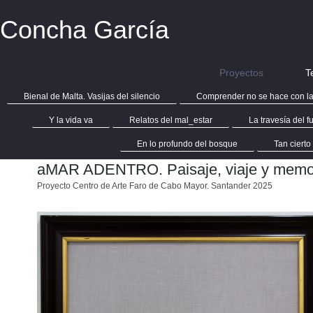
Concha García
Proyectos
T
Bienal de Malta. Vasijas del silencio
Comprender no se hace con la
Y la vida va
Relatos del mal_estar
La travesía del 
En lo profundo del bosque
Tan cierto
aMAR ADENTRO. Paisaje, viaje y memo
Proyecto Centro de Arte Faro de Cabo Mayor. Santander 2025